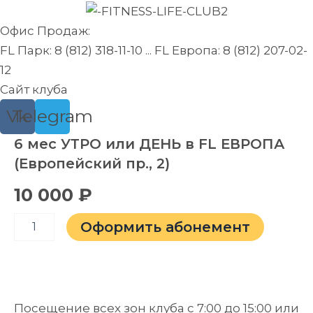
Перейти
к
Офис Продаж:
содержимому
FL Парк: 8 (812) 318-11-10 ... FL Европа: 8 (812) 207-02-
12
Сайт клуба
Vk
Telegram
Количество
6 мес УТРО или ДЕНЬ в FL ЕВРОПА
товара
(Европейский пр., 2)
6
мес
10 000
₽
УТРО
или
ДЕНЬ
Оформить абонемент
в
FL
ЕВРОПА
(Европейский
пр.,
Посещение всех зон клуба с 7:00 до 15:00 или
2)