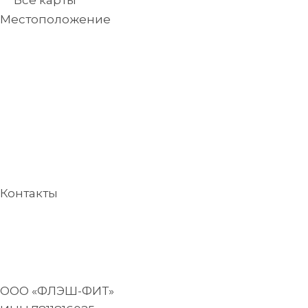
Местоположение
FL Парк: 188692, г.Кудрово, Пражская ул., д.6, 2-ой
этаж
На карте
FL Европа: 188692, Кудрово
Европейский пр-т, д. 2, ТК Европа Центр, 3-ий
этаж
На карте
Контакты
Офис продаж FL
Парк: 8 (812) 318-11-10
Офис продаж FL Европа : 8 (812) 207-02-12
Ежедневно: 10:00-21:00
ООО «ФЛЭШ-ФИТ»