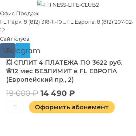
Перейти
к
Офис Продаж:
содержимому
FL Парк: 8 (812) 318-11-10 ... FL Европа: 8 (812) 207-02-
12
Сайт клуба
Vk
Telegram
Количество
💥 СПЛИТ 4 ПЛАТЕЖА ПО 3622 руб.
Первоначальная
Текущая
товара
🌸12 мес БЕЗЛИМИТ в FL ЕВРОПА
💥
цена
цена:
(Европейский пр., 2)
СПЛИТ
4
составляла
14
19 000
₽
14 490
₽
ПЛАТЕЖА
ПО
19
490 ₽.
3622
Оформить абонемент
руб.
000 ₽.
🌸
12
мес
БЕЗЛИМИТ