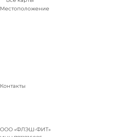
Местоположение
FL Парк: 188692, г.Кудрово, Пражская ул., д.6, 2-ой
этаж
На карте
FL Европа: 188692, Кудрово
Европейский пр-т, д. 2, ТК Европа Центр, 3-ий
этаж
На карте
Контакты
Офис продаж FL
Парк: 8 (812) 318-11-10
Офис продаж FL Европа : 8 (812) 207-02-12
Ежедневно: 10:00-21:00
ООО «ФЛЭШ-ФИТ»