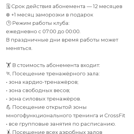
в
🗓️ Срок действия абонемента — 12 месяцев
FL
❄️ +1 месяц заморозки в подарок
ЕВРОПА
(Европейский
🕒 Режим работы клуба:
пр.,
ежедневно с 07:00 до 00:00.
2)
В праздничные дни время работы может
меняться.
🏋️ В стоимость абонемента входит:
🏃 Посещение тренажёрного зала:
• зона кардио-тренажёров;
• зона свободных весов;
• зона силовых тренажёров.
💪 Посещение открытой зоны
многофункционального тренинга и CrossFit
• все групповые занятия по расписанию.
🤸 Посещение всех аэробных залов